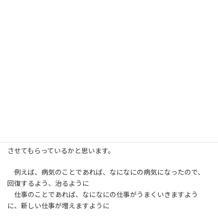
教会では、春は春分の日に、秋は秋分の日に、このように皆さ
まの親先祖の御霊様への御祭をさせていただいています。
そして、少なくとも半年に一回、皆さまの親や先祖のことを、
思い出すといいますか、偲ぶといいますか、その切っ掛けとなっ
ていただけるようなお祭りにもなっていただきたいとも思っていま
す。
こうして、実際に教会に足を運んでいただき、参拝していただい
ているわけですが、参拝されたさいには、神様や御霊様になにか
のお願いをされるかと思います。
それは、体調のことであったり、病気のこと、勉強のこと、仕事
のこと、お金のこと、人間関係のこと、などいろんなことをお願い
させてもらっているかと思います。
例えば、病気のことであれば、なになにの病気になったので、
回復するよう、治るように
仕事のことであれば、なになにの仕事がうまくいきますよう
に、新しい仕事が増えますように