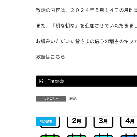
日
時
教話の内容は、２０２４年５月１４日の月例
:
また、「朝な朝な」を追加させていただきま
お読みいただいた皆さまの信心の稽古のキッ
教話はこちら
Threads
教話
カテゴリー
前の記事