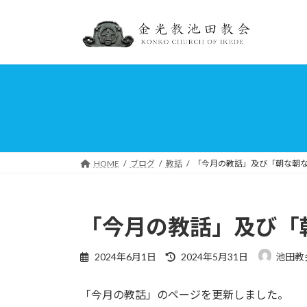
コ
ナ
ン
ビ
テ
ゲ
ン
ー
ツ
シ
へ
ョ
ス
ン
キ
に
ッ
移
プ
動
HOME
ブログ
教話
「今月の教話」及び「朝な朝
「今月の教話」及び「
最
2024年6月1日
2024年5月31日
池田教
終
更
「今月の教話」のページを更新しました。
新