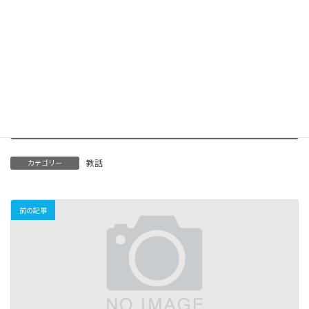
お読みいただいた皆さまの信心の稽古のキッカケとなれば幸いで
す。
教話はこちら
Threads
教話
カテゴリー
前の記事